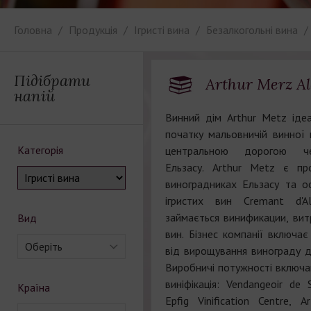
Головна
Продукція
Ігристі вина
Безалкогольні вина
Підібрати
Arthur Merz Al
напій
Винний дім Arthur Metz іде
початку мальовничій винної к
Категорія
центральною дорогою че
Ельзасу. Arthur Metz є пр
виноградниках Ельзасу та 
ігристих вин Cremant d'A
займається винификации, ви
Вид
вин. Бізнес компанії включає
Оберіть
від вирощування винограду д
Виробничі потужності включаю
виніфікація: Vendangeoir de 
Країна
Epfig Vinification Centre, 