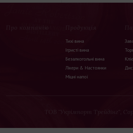
Про компанію
Продукція
Па
Тихі вина
Зав
Ігристі вина
Тор
Безалкогольні вина
Клі
Лікери & Настоянки
Дис
Міцні напої
ТОВ "Укрімпорт Трейдінг"
, Co