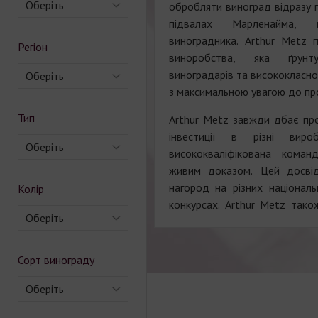
Оберіть
обробляти виноград відразу 
підвалах Марленайма,
виноградника. Arthur Metz п
Регіон
виноробства, яка ґрунт
виноградарів та висококласн
Оберіть
з максимальною увагою до пр
Тип
Arthur Metz завжди дбає про 
інвестиції в різні вир
Оберіть
висококваліфікована кома
живим доказом. Цей досвід
нагород на різних націонал
Колір
конкурсах. Arthur Metz тако
Оберіть
Сорт винограду
Оберіть