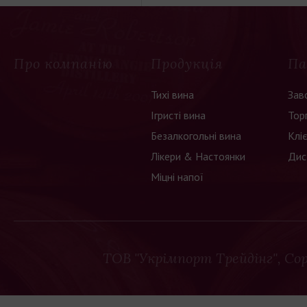
Про компанію
Продукція
Па
Тихі вина
Зав
Ігристі вина
Тор
Безалкогольні вина
Клі
Лікери & Настоянки
Дис
Міцні напої
ТОВ "Укрімпорт Трейдінг"
, Co