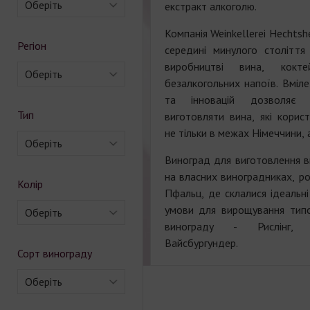
Оберіть
екстракт алкоголю.
Компанія Weinkellerei Hechts
Регіон
середині минулого століття 
виробництві вина, кокте
Оберіть
безалкогольних напоїв. Вміл
та інновацій дозволяє 
Тип
виготовляти вина, які корис
не тільки в межах Німеччини, а
Оберіть
Виноград для виготовлення в
на власних виноградниках, ро
Колір
Пфальц, де склалися ідеальні 
умови для вирощування типо
Оберіть
винограду - Рислінг, 
Вайсбургундер.
Сорт винограду
Оберіть