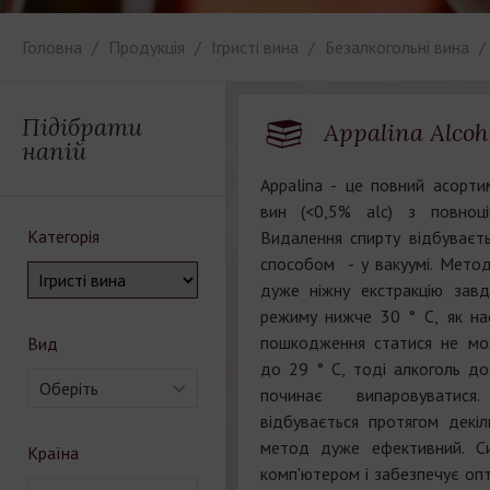
Головна
Продукція
Ігристі вина
Безалкогольні вина
Підібрати
Appalina Alcoh
напій
Appalina - це повний асорти
вин (<0,5% alc) з повноц
Категорія
Видалення спирту відбуває
способом - у вакуумі. Мето
дуже ніжну екстракцію зав
режиму нижче 30 ° С, як на
пошкодження статися не мо
Вид
до 29 ° С, тоді алкоголь дос
Оберіть
починає випаровуватис
відбувається протягом декіл
метод дуже ефективний. Си
Країна
комп'ютером і забезпечує оп