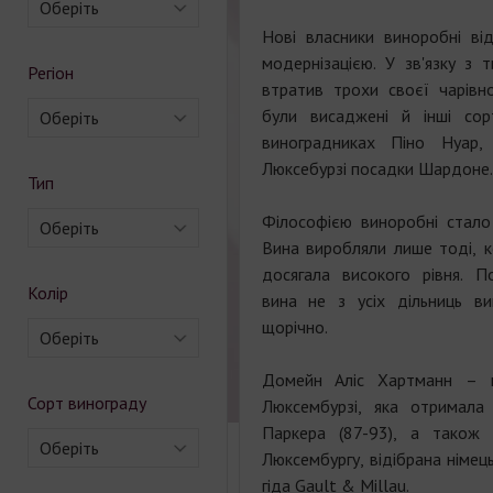
Оберіть
Нові власники виноробні від
модернізацією. У зв'язку з 
Регіон
втратив трохи своєї чарівно
були висаджені й інші сор
Оберіть
виноградниках Піно Нуар
Люксебурзі посадки Шардоне.
Тип
Філософією виноробні стало 
Оберіть
Вина виробляли лише тоді, к
досягала високого рівня. П
Колір
вина не з усіх дільниць в
щорічно.
Оберіть
Домейн Аліс Хартманн – 
Сорт винограду
Люксембурзі, яка отримала
Паркера (87-93), а також
Оберіть
Люксембургу, відібрана німец
гіда Gault & Millau.