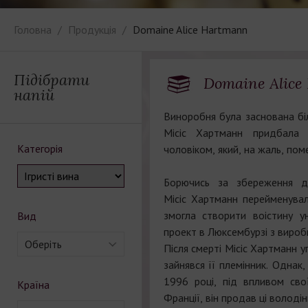
Головна
Продукція
Domaine Alice Hartmann
Підібрати
Domaine Alice
напій
Виноробня була заснована бі
Місіс Хартманн придбала 
Категорія
чоловіком, який, на жаль, пом
Борючись за збереження ді
Місіс Хартманн перейменувал
змогла створити воістину ун
Вид
проект в Люксембурзі з вироб
Оберіть
Після смерті Місіс Хартманн 
зайнявся її племінник. Однак,
1996 році, під впливом сво
Країна
Франції, він продав ці володін