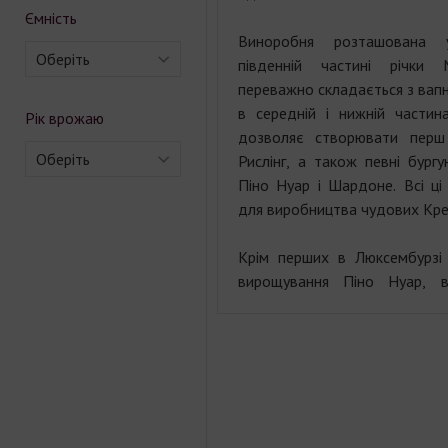
Ємність
Виноробня розташована 
Оберіть
південній частині річки 
переважно складається з вапн
в середній і нижній частин
Рік врожаю
дозволяє створювати перш
Оберіть
Рислінг, а також певні бургу
Піно Нуар і Шардоне. Всі ці
для виробництва чудових Кре
Крім перших в Люксембурзі
вирощування Піно Нуар, 