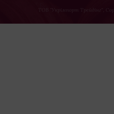
ТОВ "Укрімпорт Трейдінг"
, Co