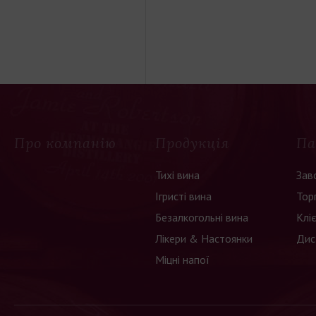
Про компанію
Продукція
Па
Тихі вина
Зав
Ігристі вина
Тор
Безалкогольні вина
Клі
Лікери & Настоянки
Дис
Міцні напої