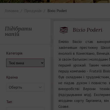
Головна
Продукція
Bixio Poderi
Підібрати
Bixio Poderi
напій
Еміліо Біксіо став винор
закінчивши престижну Школ
Категорія
енології в Конегліано, Венеція
зі своїм батьком і молодшим б
перший урожай. Таким чино
першу компанію - Fratelli Bix
був складним і трудомістким
Країна
не падав духом і повністю 
Оберіть
виноробстві Верони техні
(підсушування ягід). Експер
ягодами сорту Гарганега, ві
Тип
Соаве.