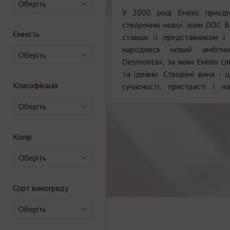
Оберіть
У 2000 році Еміліо приєдн
створенню нової зони DOC В
Ємність
ставши її представником і 
народився новий амбіт
Оберіть
Desmontà», за яким Еміліо сл
та ідеями. Створені вина - ц
Класифікація
сучасності, пристрасті і н
Оберіть
Колір
Оберіть
Сорт винограду
Оберіть