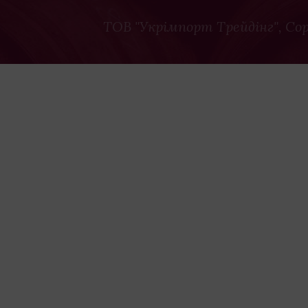
ТОВ "Укрімпорт Трейдінг"
, Co