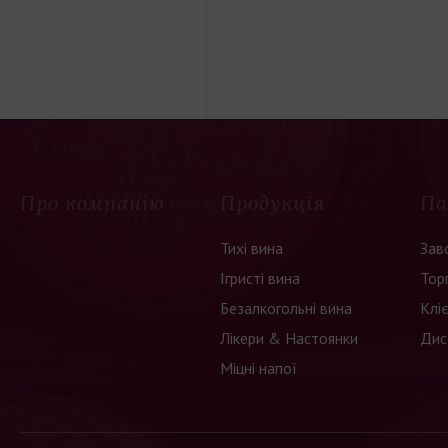
Про компанію
Продукція
Па
Тихі вина
Зав
Ігристі вина
Тор
Безалкогольні вина
Клі
Лікери & Настоянки
Дис
Міцні напої