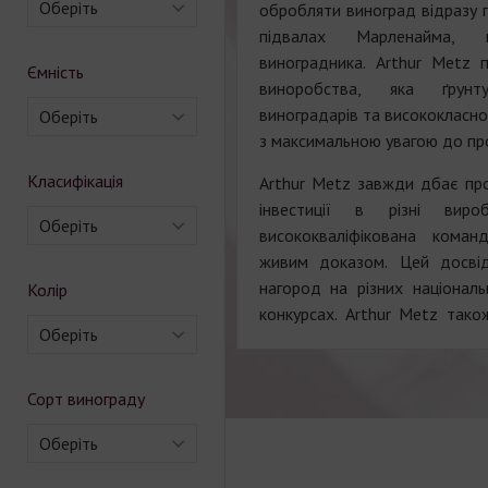
Оберіть
обробляти виноград відразу 
підвалах Марленайма,
виноградника. Arthur Metz п
Ємність
виноробства, яка ґрунт
виноградарів та висококласн
Оберіть
з максимальною увагою до пр
Класифікація
Arthur Metz завжди дбає про 
інвестиції в різні вир
Оберіть
висококваліфікована кома
живим доказом. Цей досвід
нагород на різних націонал
Колір
конкурсах. Arthur Metz тако
Оберіть
Сорт винограду
Оберіть