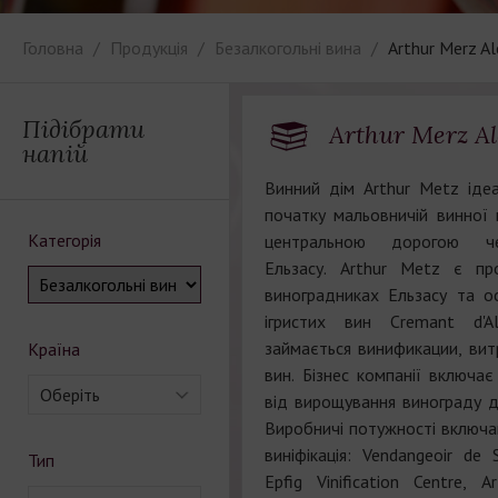
Головна
Продукція
Безалкогольні вина
Arthur Merz Al
Підібрати
Arthur Merz Al
напій
Винний дім Arthur Metz іде
початку мальовничій винної к
Категорія
центральною дорогою че
Ельзасу. Arthur Metz є пр
виноградниках Ельзасу та 
ігристих вин Cremant d'A
займається винификации, ви
Країна
вин. Бізнес компанії включає
Оберіть
від вирощування винограду д
Виробничі потужності включаю
виніфікація: Vendangeoir de 
Тип
Epfig Vinification Centre, 