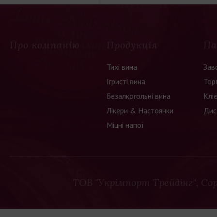
Про компанію
Продукція
Па
Тихі вина
Зав
Ігристі вина
Тор
Безалкогольні вина
Клі
Лікери & Настоянки
Дис
Міцні напої
ТОВ "Укрімпорт Трейдінг"
, Co