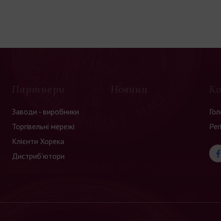
Партнери
Новини
К
Заводи - виробники
Гол
Торгівельні мережі
Рег
Клієнти Хорека
Дистриб'ютори