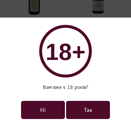
Вино серії Vieilles Vignes
Вино серії Steinklotz Grand
Cru
18+
Вам вже є 18 років?
Вино серії 1ere Presse
Ні
Так