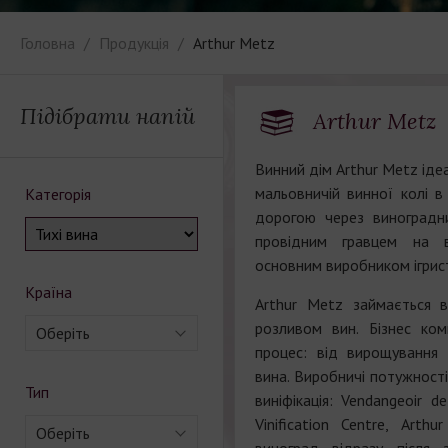
Головна
Продукція
Arthur Metz
Підібрати напій
Arthur Metz
Винний дім Arthur Metz іде
мальовничій винної колі в
Категорія
дорогою через виноградни
провідним гравцем на в
основним виробником ігрист
Країна
Arthur Metz займається 
розливом вин. Бізнес ком
Оберіть
процес: від вирощування
вина. Виробничі потужності
Тип
виніфікація: Vendangeoir d
Vinification Centre, Art
Оберіть