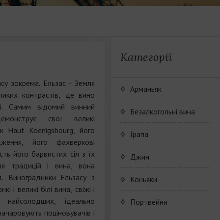
Категорії
асу зокрема. Ельзас - Земля
Арманьяк
ликих контрастів, де вино
і. Самим відомий винний
Безалкогольні вина
монструє свої великі
як Haut Koenigsbourg, його
JP. Chenet Alcohol Free
Грапа
дження, його фахверкові
сть його барвистих сіл з їх
Arthur Merz Alcohol Free
Серия вин JP. Chenet
Джин
ля традицій і вина, вона
Alcohol Free
Appalina Alcohol Free
Серия вин Arthur Metz
д. Виноградники Ельзасу з
Коньяки
Alcohol Free
і і великі білі вина, свіжі і
Серия вин Appalina
 найсолодших, ідеально
Коньячный Дом Camus
Портвейни
Alcohol Free
зачаровують поціновувачів і