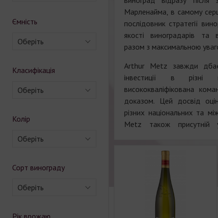
виноград відразу після
Марленайма, в самому серц
Ємність
послідовник стратегії вино
якості виноградарів та 
Оберіть
разом з максимальною уваг
Arthur Metz завжди дбає
Класифікація
інвестиції в різні 
висококваліфікована ком
Оберіть
доказом. Цей досвід оці
різних національних та мі
Колір
Metz також присутній 
Оберіть
Сорт винограду
Оберіть
Рік врожаю