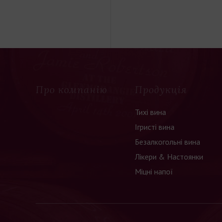
Про компанію
Продукція
Тихі вина
Ігристі вина
Безалкогольні вина
Лікери & Настоянки
Міцні напої