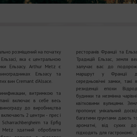
ально розміщений на початку
ресторанів Франції та Ельз
 Ельзасі, яка є центральною
Традицій Ельзас, земля ве
ки Ельзасу. Arthur Metz є
залучає вас до подорож
иноградниках Ельзасу та
маршрут у Франції де
их вин Cremant d'Alsace.
середньовічні замки, такі 
резиденції епохи Відро
винификации, витримкою та
будинки та незмінна чарівні
панії включає в себе весь
квітковими вулицями. Зем
 винограду до виробництва
пропонує унікальний досві
 включають 2 центри - прес і
багатими грунтами дають тонк
e Scharrachbergheim та Epfig
ароматні, від сухих до
hur Metz здатний обробляти
підходять для гастрономії, 