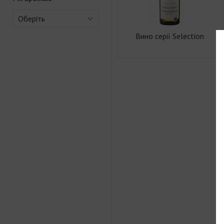
Оберіть
Вино серії Selection