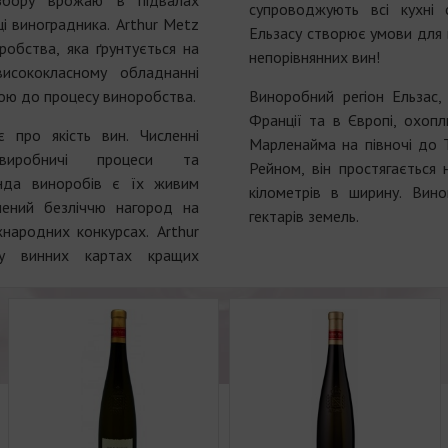
 збору врожаю в підвалах
супроводжують всі кухні 
і виноградника. Arthur Metz
Ельзасу створює умови для 
робства, яка ґрунтується на
непорівнянних вин!
висококласному обладнанні
ою до процесу виноробства.
Виноробний регіон Ельзас,
Франції та в Європі, охоп
 про якість вин. Численні
Марленайма на півночі до Т
виробничі процеси та
Рейном, він простягається 
анда виноробів є їх живим
кілометрів в ширину. Вин
нений безліччю нагород на
гектарів земель.
жнародних конкурсах. Arthur
у винних картах кращих