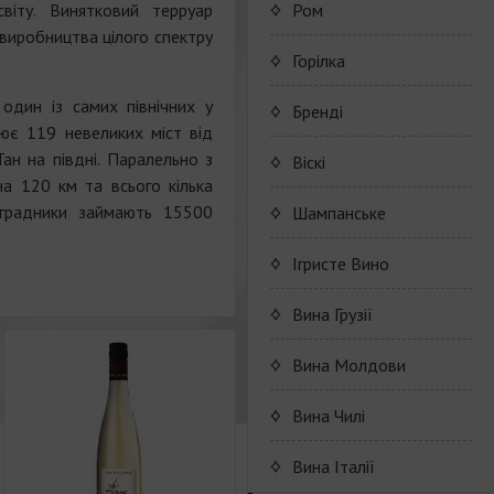
Коньяк Camus
Porto Valdouro
світу. Винятковий терруар
Ром
виробництва цілого спектру
Серия портвейнов
NavyIsland Rum
Горілка
Porto Valdouro
 один із самих північних у
Ром серии Navy Island
Бренді
лює 119 невеликих міст від
ан на півдні. Паралельно з
JP. Chenet Brandy
Віскі
на 120 км та всього кілька
JP. Chenet Brandy
оградники займають 15500
Шампанське
Champagne Drappier
Iгристе Вино
Шампанское Drappier
JP. Chenet Sparkling
Вина Грузії
Шампанское Drappier
Raventos i Blanc
Серия JP. Chenet
Shumi
Вина Молдови
серии Millesime
Sparkling
Marcel Cabelier
Вина серии Raventos i
Вино
Вина Чилі
Шампанское серії Brut
Серия JP. Chenet Ice
Blanc
высококачественное и
Nature
Ruggeri & C.S.p.a.
Edition
Marcel Cabelier
контролируемое по
Вина Італії
Cremant
происхождению