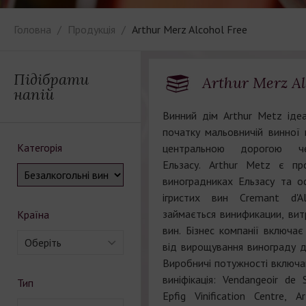
Головна
Продукція
Arthur Merz Alcohol Free
Підібрати
Arthur Merz Al
напій
Винний дім Arthur Metz іде
початку мальовничій винної к
Категорія
центральною дорогою че
Ельзасу. Arthur Metz є пр
виноградниках Ельзасу та 
ігристих вин Cremant d'A
займається винификации, ви
Країна
вин. Бізнес компанії включає
Оберіть
від вирощування винограду д
Виробничі потужності включаю
виніфікація: Vendangeoir de 
Тип
Epfig Vinification Centre, 