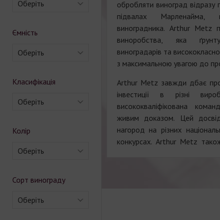
Оберіть
обробляти виноград відразу 
підвалах Марленайма,
виноградника. Arthur Metz п
Ємність
виноробства, яка ґрунт
виноградарів та висококласн
Оберіть
з максимальною увагою до пр
Класифікація
Arthur Metz завжди дбає про 
інвестиції в різні вир
Оберіть
висококваліфікована кома
живим доказом. Цей досвід
нагород на різних націонал
Колір
конкурсах. Arthur Metz тако
Оберіть
Сорт винограду
Оберіть