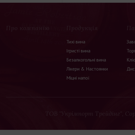
Про компанію
Продукція
Па
Тихі вина
Зав
Ігристі вина
Тор
Безалкогольні вина
Клі
Лікери & Настоянки
Дис
Міцні напої
ТОВ "Укрімпорт Трейдінг"
, Co