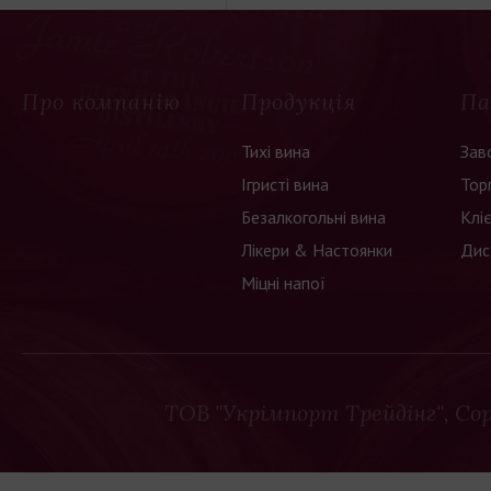
Про компанію
Продукція
Па
Тихі вина
Зав
Ігристі вина
Тор
Безалкогольні вина
Клі
Лікери & Настоянки
Дис
Міцні напої
ТОВ "Укрімпорт Трейдінг"
, Co