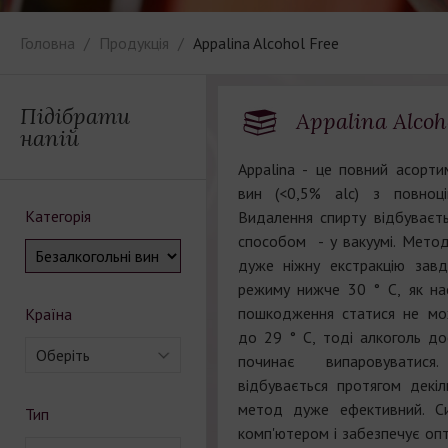
Головна
Продукція
Appalina Alcohol Free
Підібрати
Appalina Alcoh
напій
Appalina - це повний асорти
вин (<0,5% alc) з повноц
Категорія
Видалення спирту відбуває
способом - у вакуумі. Мето
дуже ніжну екстракцію зав
режиму нижче 30 ° С, як на
пошкодження статися не мо
Країна
до 29 ° С, тоді алкоголь дос
Оберіть
починає випаровуватис
відбувається протягом декіл
метод дуже ефективний. Си
Тип
комп'ютером і забезпечує оп