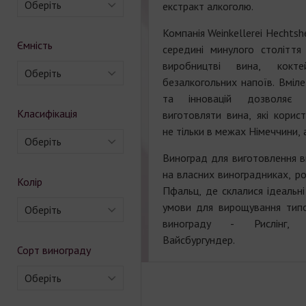
Оберіть
екстракт алкоголю.
Компанія Weinkellerei Hechts
Ємність
середині минулого століття 
виробництві вина, кокте
Оберіть
безалкогольних напоїв. Вміл
та інновацій дозволяє 
Класифікація
виготовляти вина, які корис
не тільки в межах Німеччини, а
Оберіть
Виноград для виготовлення в
на власних виноградниках, ро
Колір
Пфальц, де склалися ідеальні 
умови для вирощування типо
Оберіть
винограду - Рислінг, 
Вайсбургундер.
Сорт винограду
Оберіть