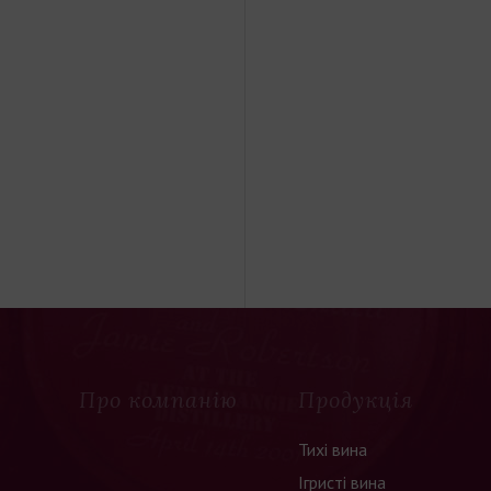
Про компанію
Продукція
Тихі вина
Ігристі вина