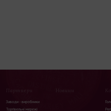
Партнери
Новини
К
Заводи - виробники
Гол
Торгівельні мережі
Рег