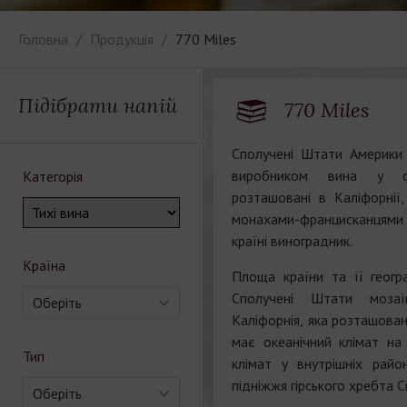
Головна
Продукція
770 Miles
Підібрати напій
770 Miles
Сполучені Штати Америки
виробником вина у св
Категорія
розташовані в Каліфорнії
монахами-францисканцями
країні виноградник.
Країна
Площа країни та її геогр
Сполучені Штати мозаї
Оберіть
Каліфорнія, яка розташован
має океанічний клімат на
Тип
клімат у внутрішніх райо
підніжжя гірського хребта 
Оберіть