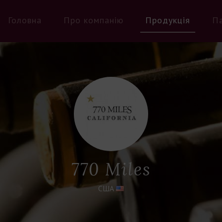
Головна
Про компанію
Продукція
П
770 Miles
США