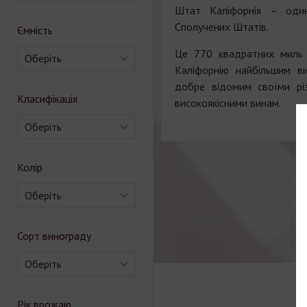
Штат Каліфорнія – один 
Сполучених Штатів.
Ємність
Це 770 квадратних миль 
Оберіть
Каліфорнію найбільшим ви
добре відомим своїми рі
Класифікація
високоякісними винам.
Оберіть
Колір
Оберіть
Сорт винограду
Оберіть
Рік врожаю