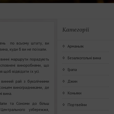
Категорії
бень по всьому штату, ви
Арманьяк
ина, куди б ви не поїхали.
Безалкогольні вина
і винні маршрути порадують
и сповнені виноробнями, що
JP. Chenet Alcohol Free
Грапа
 щоб відвідати їх усі.
Arthur Merz Alcohol Free
Серия вин JP. Chenet
 винний рай з буколічними
Джин
Alcohol Free
сонцем виноградниками, де
Appalina Alcohol Free
Серия вин Arthur Metz
Коньяки
і вина.
Alcohol Free
Серия вин Appalina
Напи та Сономи до більш
Коньячный Дом Camus
Портвейни
Alcohol Free
Центрального узбережжя,