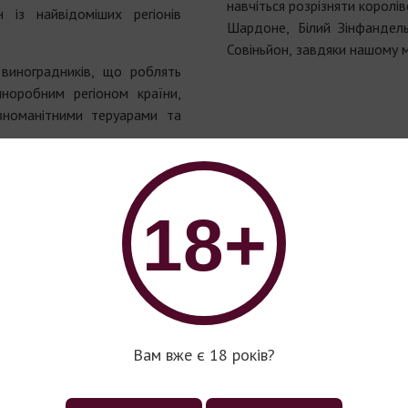
навчіться розрізняти королів
із найвідоміших регіонів
Шардоне, Білий Зінфандел
Совіньйон, завдяки нашому 
виноградників, що роблять
норобним регіоном країни,
зноманітними теруарами та
18+
Вам вже є 18 років?
Вино серії 770 Miles