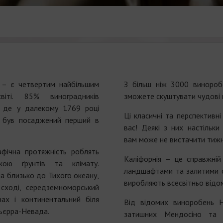
 – є четвертим найбільшим
З більш ніж 3000 виноро
іті. 85% виноградників
зможете скуштувати чудові в
, де у далекому 1769 році
Ці класичні та перспективн
 був посаджений перший в
вас! Деякі з них настільк
вам може не вистачити тижня
афічна протяжність роблять
Каліфорнія – це справжній
кою ґрунтів та клімату.
ландшафтами та залитими 
а близько до Тихого океану,
виробляють всесвітньо відом
 сході, середземноморський
нах і континентальний біля
Від відомих виноробень 
Сьєрра-Невада.
затишних Мендосіно та 