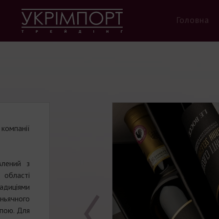
Головна
компанії
влений з
 області
радиціями
ньячного
апою. Для