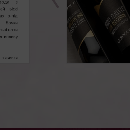
 вода з
й віскі
ах з-під
и бочки
льні ноти
ся впливу
з'явився
е отримав