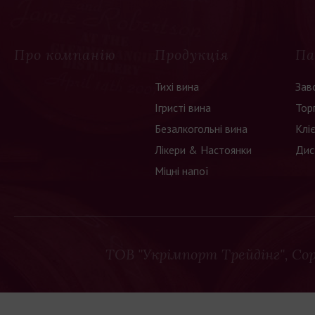
Про компанію
Продукція
Па
Тихі вина
Зав
Ігристі вина
Тор
Безалкогольні вина
Клі
Лікери & Настоянки
Дис
Міцні напої
ТОВ "Укрімпорт Трейдінг"
, Co