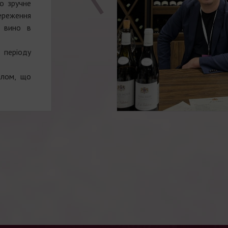
о зручне
еження
и вино в
 періоду
тлом, що
де таким
дів, які
порожніх