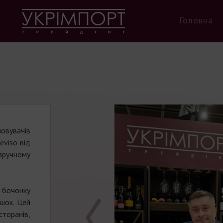
Головна
овувачів
eviso від
зручному
 бочонку
яшок. Цей
торанів,