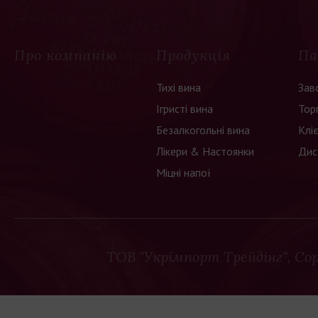
 класичне
онійною
Про компанію
Продукція
Па
ми. Його
панія з
Тихі вина
Зав
овацій у
Ігристі вина
Тор
 формат
новувачів
Безалкогольні вина
Клі
Лікери & Настоянки
Дис
Міцні напої
дажу або
ТОВ "Укрімпорт Трейдінг"
, Co