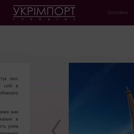
Головна
тує свої
и собі в
бленого
аних вин
кальні в
ють усіма
асичних