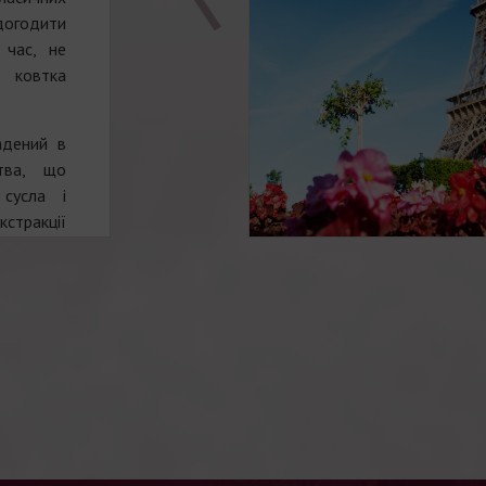
огодити
 час, не
і ковтка
адений в
тва, що
 сусла і
кстракції
 вино в
 в свіжих
 аромату
корисні
ть назву
природних
, робить
виключає