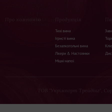
ком. Це
 спирт, а
змінюють
Про компанію
Продукція
Па
тенціалу
я, а ось
Тихі вина
Зав
дження,
Ігристі вина
Тор
ть перед
Безалкогольні вина
Клі
Лікери & Настоянки
Дис
ppalina
імпорт ",
Міцні напої
 методи
о продукт
й метод,
алишаючи
ТОВ "Укрімпорт Трейдінг"
, Co
мпоненти,
для себе