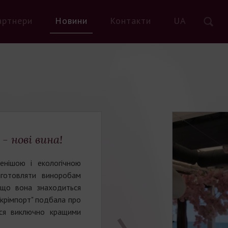
артнери
Новини
Контакти
UA
- нові вина!
енішою і екологічною
иготовляти виноробам
 що вона знаходиться
Укрімпорт" подбала про
ся виключно кращими