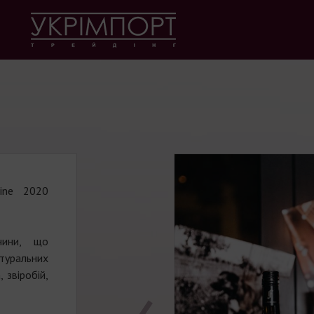
aine 2020
чини, що
туральних
 звіробій,