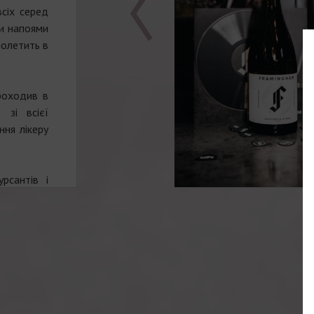
сіх серед
ми напоями
полетить в
роходив в
 зі всієї
ння лікеру
урсантів і
но вдячні
ереможців
ісце; Олег