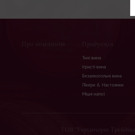
ажаємо не
Про компанію
Продукція
Тихі вина
Ігристі вина
Безалкогольні вина
Лікери & Настоянки
Міцні напої
ТОВ "Укрімпорт Трейдінг