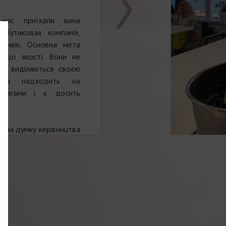
нас приїхали вина
бутиковая компанія,
Ренвік. Основна мета
окої якості. Вони не
та виділяються своєю
укція надходить на
бсягами і є досить
, на думку керівництва
и зроблені з великою
лі партії дозволяють
изикувати, пробувати
ерцю й інтуїції, що
 характер, характерний