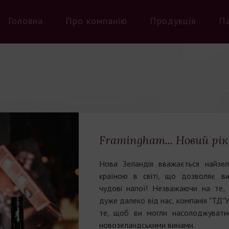
Головна
Про компанію
Продукція
П
Framingham... Новий рік 
Нова Зеландія вважається найзел
країною в світі, що дозволяє в
чудові напої! Незважаючи на те,
дуже далеко від нас, компанія "ТД"
те, щоб ви могли насолоджувати
новозеландськими винами.